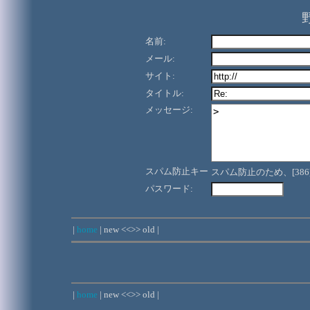
名前:
メール:
サイト:
タイトル:
メッセージ:
スパム防止キー
スパム防止のため、[38
パスワード:
|
home
| new <<>> old |
|
home
| new <<>> old |